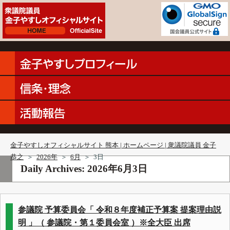
金子やすしオフィシャルサイト 熊本 | ホームページ | 衆議院議員 金子
恭之
＞
2026年
＞
6月
＞
3日
Daily Archives:
2026年6月3日
参議院 予算委員会「 令和８年度補正予算案 提案理由説
明 」（ 参議院・第１委員会室 ）※全大臣 出席