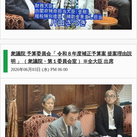
衆議院 予算委員会「 令和８年度補正予算案 提案理由説
明 」（ 衆議院・第１委員会室 ）※全大臣 出席
2026年06月03日 (水) PM 06:00