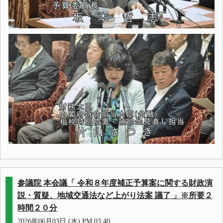
参議院 本会議「 令和８年度補正予算案に関する財政演
説・質疑、地域交通法など上がり法案 議了 」※所要２
時間２０分
2026年06月03日 (水) PM 03:40