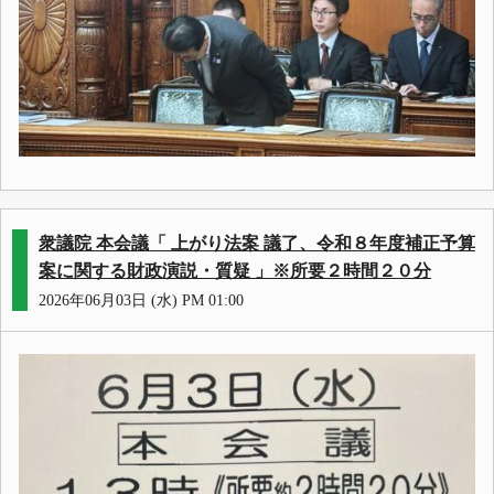
衆議院 本会議「 上がり法案 議了、令和８年度補正予算
案に関する財政演説・質疑 」※所要２時間２０分
2026年06月03日 (水) PM 01:00