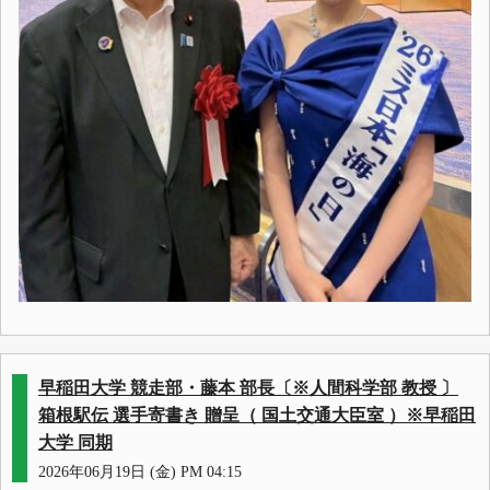
早稲田大学 競走部・藤本 部長〔※人間科学部 教授 〕
箱根駅伝 選手寄書き 贈呈（ 国土交通大臣室 ）※早稲田
大学 同期
2026年06月19日 (金) PM 04:15