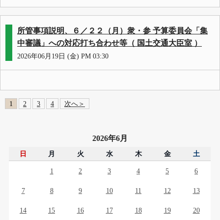
所管事項説明、６／２２（月）衆・参 予算委員会「集
中審議」への対応打ち合わせ等（ 国土交通大臣室 ）
2026年06月19日 (金) PM 03:30
1
2
3
4
次へ＞
2026年6月
日
月
火
水
木
金
土
1
2
3
4
5
6
7
8
9
10
11
12
13
14
15
16
17
18
19
20