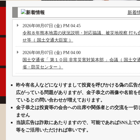
新着
2026年08月07日 (金) PM 04:45
令和８年熊本地震の状況説明・対応協議、被災地視察 打ち
せ等（ 国土交通大臣室 ）
2026年08月07日 (金) PM 04:00
国土交通省「 第１０回 非常災害対策本部 」会議（ 国土交
省・防災センター ）
2026年08月07日 (金) PM 03:00
昨今有名人などになりすまして投資を呼びかける偽の広告が
政府「 第８回 非常災害対策本部 」会議（ 総理官邸 ）
広がっている問題がありますが、金子恭之の画像や名前を
2026年08月07日 (金) PM 01:35
ているとの問い合わせが増えております。
令和８年熊本地震の状況説明・対応協議所管事項説明、来
金子恭之は投資等の会合への出席や関係者との交流を一切
応（ 国土交通大臣室 ）
ません
当該広告は詐欺にあたりますので、可能であればSNS上で
2026年08月07日 (金) PM 01:30
等をご活用いただければ幸いです。
国土交通省「 退職感謝状 授与式 」（ 国土交通大臣室 ）※