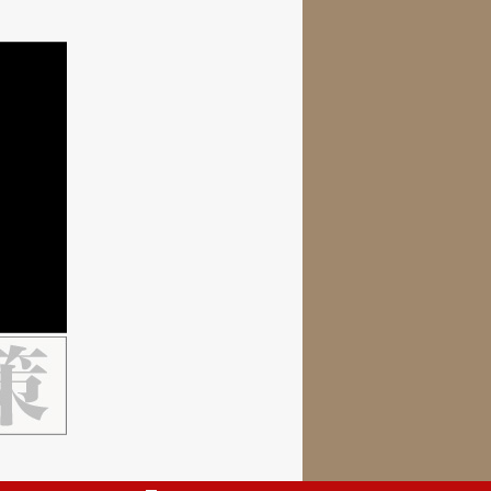
ネッ
元
令和
官級