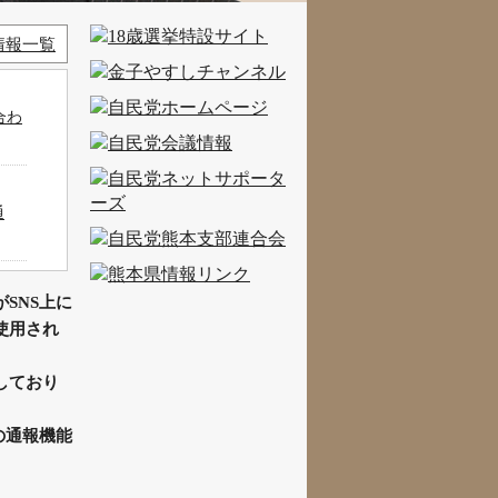
情報一覧
合わ
通
SNS上に
使用され
客対
しており
の通報機能
令和