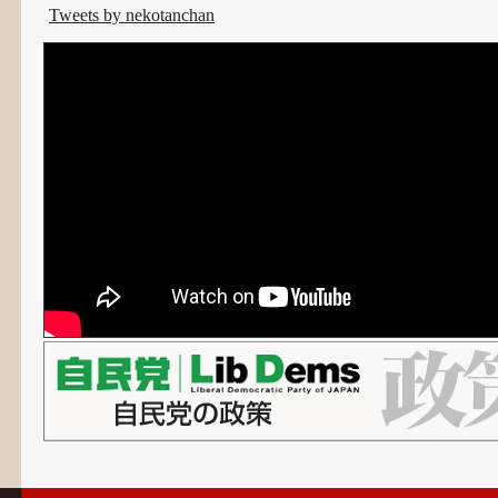
８年８月７日付け退職者１名
Tweets by nekotanchan
2026年08月07日 (金) PM 01:15
日本青年会議所 関東地区 神奈川ブロック協議会 かながわ
トワーク推進会議・出口 議長 来省（ 国土交通大臣室 ）
2026年08月07日 (金) AM 11:30
故・松本剛明（前）衆議院議員 「 告別式 」（ 増上寺 ）※
総務大臣
2026年08月07日 (金) AM 10:50
書類決裁、打ち合わせ（ 議員会館・事務所 ）
2026年08月07日 (金) AM 09:30
国土交通省「 退職感謝状 授与式 」（ 国土交通大臣室 ）※
８年８月７日付け退職者２７名〔※次官級・局長級・審議
〕
2026年08月06日 (木) PM 02:10
所管事項説明（ 国土交通大臣室 ）