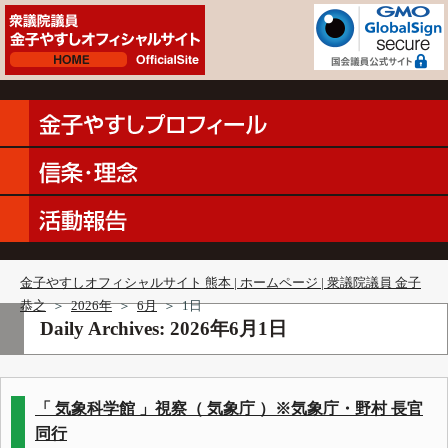
金子やすしオフィシャルサイト 熊本 | ホームページ | 衆議院議員 金子
恭之
＞
2026年
＞
6月
＞
1日
Daily Archives:
2026年6月1日
「 気象科学館 」視察（ 気象庁 ）※気象庁・野村 長官
同行