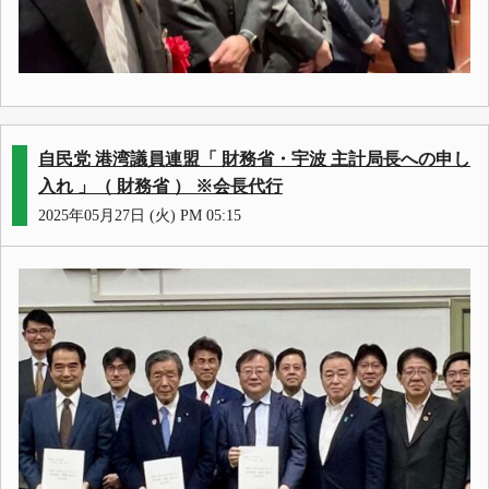
自民党 港湾議員連盟「 財務省・宇波 主計局長への申し
入れ 」（ 財務省 ） ※会長代行
2025年05月27日 (火) PM 05:15