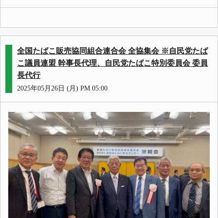
全国たばこ販売協同組合連合会 全協集会 ※自民党たば
こ議員連盟 幹事長代理、自民党たばこ特別委員会 委員
長代行
2025年05月26日 (月) PM 05:00