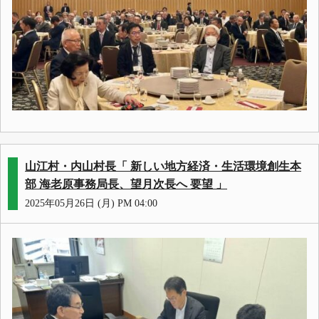
山江村・内山村長「 新しい地方経済・生活環境創生本
部 海老原事務局長、望月次長へ 要望 」
2025年05月26日 (月) PM 04:00