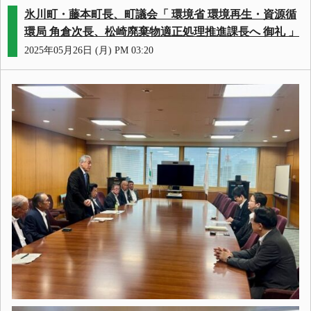
氷川町・藤本町長、町議会「 環境省 環境再生・資源循
環局 角倉次長、松崎廃棄物適正処理推進課長へ 御礼 」
2025年05月26日 (月) PM 03:20