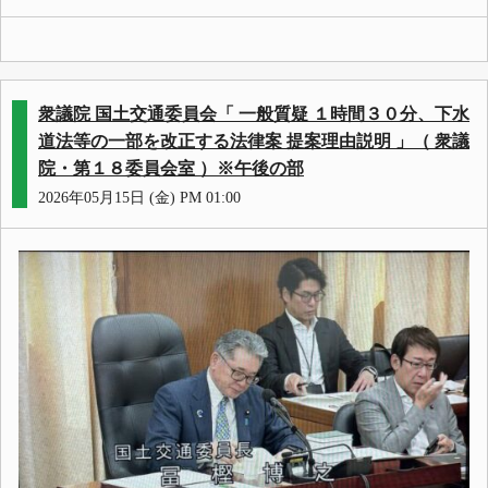
衆議院 国土交通委員会「 一般質疑 １時間３０分、下水
道法等の一部を改正する法律案 提案理由説明 」（ 衆議
院・第１８委員会室 ）※午後の部
2026年05月15日 (金) PM 01:00