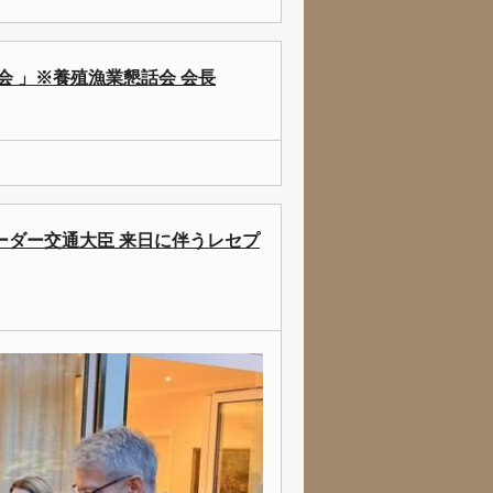
会 」※養殖漁業懇話会 会長
ーダー交通大臣 来日に伴うレセプ