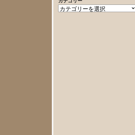
カテゴリー
の
カ
記
テ
事
ゴ
リ
ー