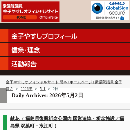
金子やすしオフィシャルサイト 熊本 | ホームページ | 衆議院議員 金子
恭之
＞
2026年
＞
5月
＞
2日
Daily Archives:
2026年5月2日
献花（ 福島県復興祈念公園内 国営追悼・祈念施設／福
島県 双葉町・浪江町 ）