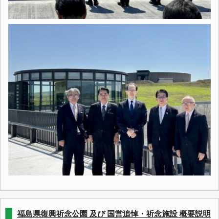
福島県復興祈念公園 及び 国営追悼・祈念施設 概要説明