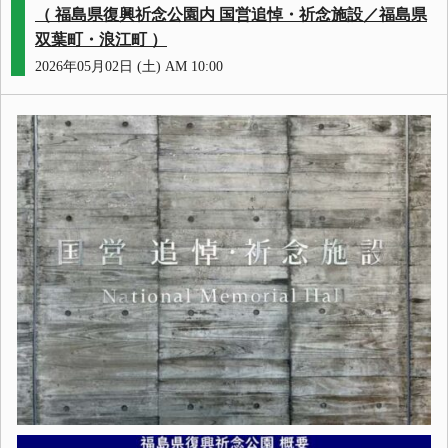
（ 福島県復興祈念公園内 国営追悼・祈念施設／福島県
双葉町・浪江町 ）
2026年05月02日 (土) AM 10:00