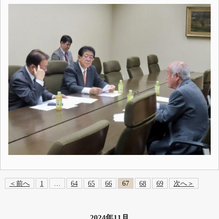
＜前へ
1
…
64
65
66
67
68
69
次へ＞
2024年11月