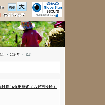
恭之
＞
2024年
＞
12月
け晩白柚 出発式（ 八代市役所 ）