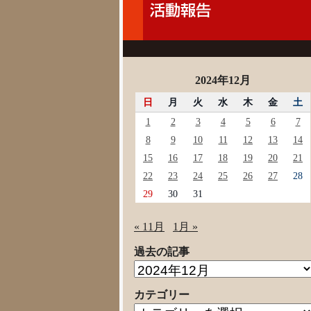
2024年12月
日
月
火
水
木
金
土
1
2
3
4
5
6
7
8
9
10
11
12
13
14
15
16
17
18
19
20
21
22
23
24
25
26
27
28
29
30
31
« 11月
1月 »
過去の記事
過
去
カテゴリー
の
カ