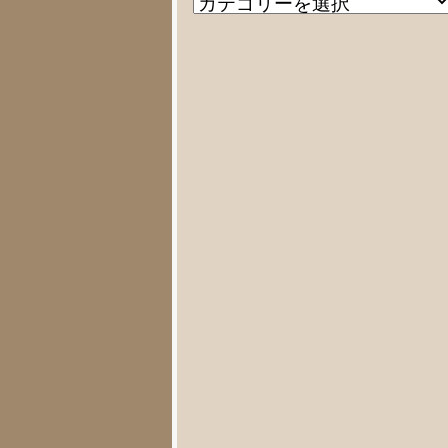
記
テ
事
ゴ
リ
ー