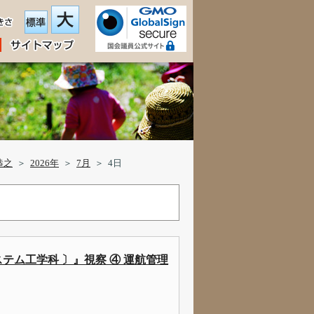
恭之
＞
2026年
＞
7月
＞
4日
ステム工学科 〕』視察 ④ 運航管理