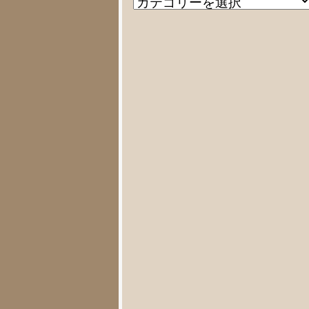
記
テ
事
ゴ
リ
ー