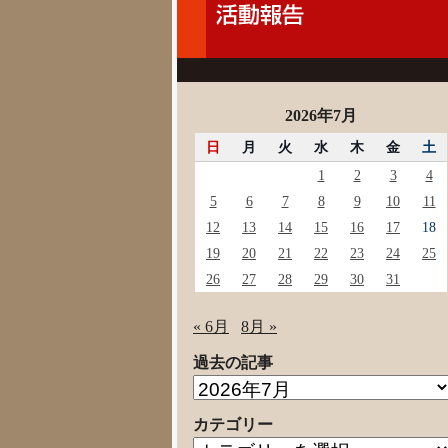
2026年7月
日
月
火
水
木
金
土
1
2
3
4
5
6
7
8
9
10
11
12
13
14
15
16
17
18
19
20
21
22
23
24
25
26
27
28
29
30
31
« 6月
8月 »
過去の記事
過
去
カテゴリー
の
カ