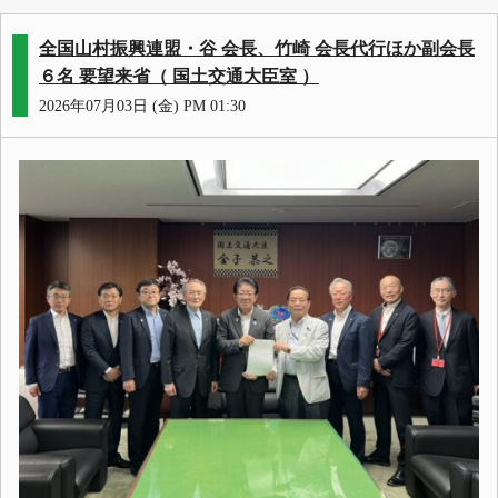
全国山村振興連盟・谷 会長、竹崎 会長代行ほか副会長
６名 要望来省（ 国土交通大臣室 ）
2026年07月03日 (金) PM 01:30