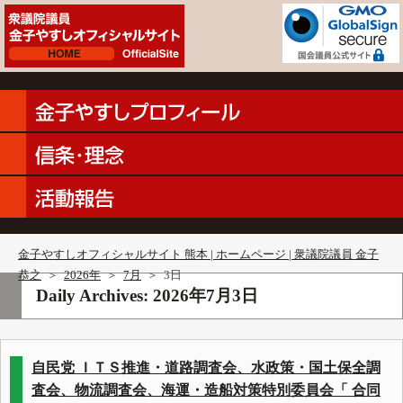
金子やすしオフィシャルサイト 熊本 | ホームページ | 衆議院議員 金子
恭之
＞
2026年
＞
7月
＞
3日
Daily Archives:
2026年7月3日
自民党 ＩＴＳ推進・道路調査会、水政策・国土保全調
査会、物流調査会、海運・造船対策特別委員会「 合同