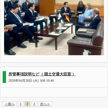
所管事項説明など（ 国土交通大臣室 ）
2026年04月28日 (火) AM 10:40
＜前へ
1
2
3
次へ＞