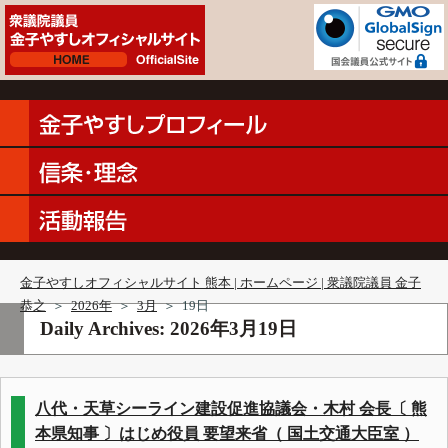
金子やすしオフィシャルサイト 熊本 | ホームページ | 衆議院議員 金子
恭之
＞
2026年
＞
3月
＞
19日
Daily Archives:
2026年3月19日
八代・天草シーライン建設促進協議会・木村 会長〔 熊
本県知事 〕はじめ役員 要望来省（ 国土交通大臣室 ）