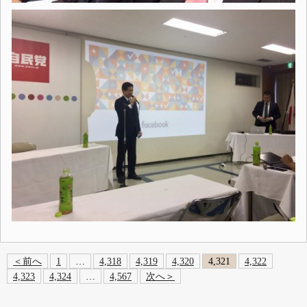
＜前へ
1
…
4,318
4,319
4,320
4,321
4,322
4,323
4,324
…
4,567
次へ＞