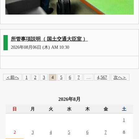
所管事項説明（ 国土交通大臣室 ）
2026年08月06日 (木) AM 10:30
＜前へ
1
2
3
4
5
6
7
…
4,567
次へ＞
2026年8月
日
月
火
水
木
金
土
1
2
3
4
5
6
7
8