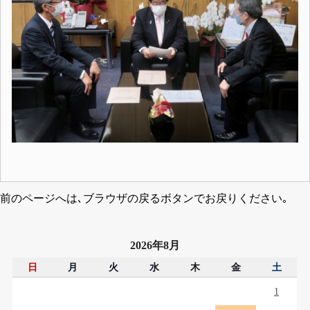
前のページへは､ブラウザの戻るボタンでお戻りください｡
2026年8月
日
月
火
水
木
金
土
1