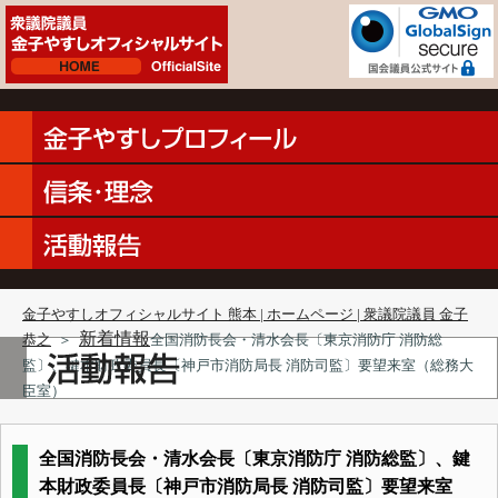
金子やすしオフィシャルサイト 熊本 | ホームページ | 衆議院議員 金子
新着情報
恭之
＞
全国消防長会・清水会長〔東京消防庁 消防総
監〕、鍵本財政委員長〔神戸市消防局長 消防司監〕要望来室（総務大
臣室）
全国消防長会・清水会長〔東京消防庁 消防総監〕、鍵
本財政委員長〔神戸市消防局長 消防司監〕要望来室