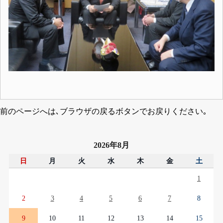
前のページへは､ブラウザの戻るボタンでお戻りください｡
2026年8月
日
月
火
水
木
金
土
1
2
3
4
5
6
7
8
9
10
11
12
13
14
15