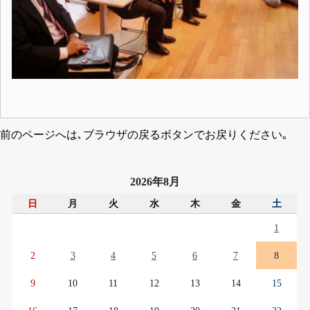
前のページへは､ブラウザの戻るボタンでお戻りください｡
2026年8月
日
月
火
水
木
金
土
1
2
3
4
5
6
7
8
9
10
11
12
13
14
15