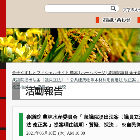
金子やすしオフィシャルサイト 熊本 | ホームページ | 衆議院議員 金子
衆議院提出法案〔議員立法〕『 公共建築物等木材利用促進法 改正案 』
改正検討ＷＴ 座長として傍聴
参議院 農林水産委員会「 衆議院提出法案〔議員立
法 改正案 』提案理由説明・質疑、採決 」 ※自民
2021年06月10日 (木) AM 10:00