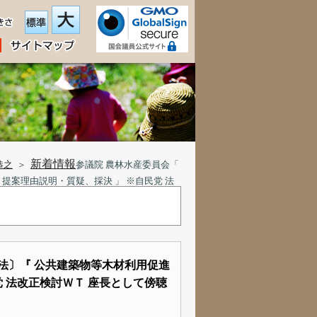
新着情報
恭之
＞
参議院 農林水産委員会「
提案理由説明・質疑、採決 」 ※自民党 法
法〕『 公共建築物等木材利用促進
党 法改正検討ＷＴ 座長として傍聴