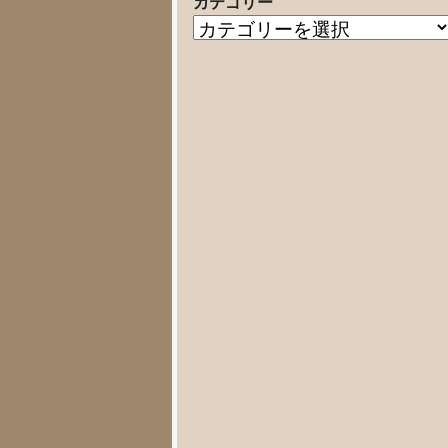
カテゴリー
の
カ
記
テ
事
ゴ
リ
ー