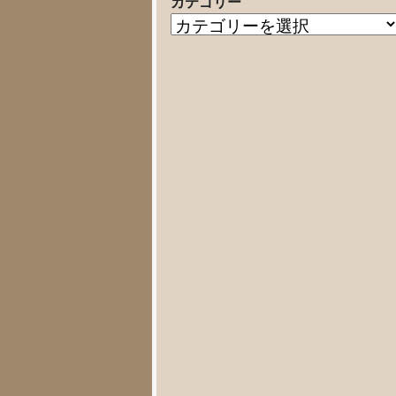
カテゴリー
の
カ
記
テ
事
ゴ
リ
ー