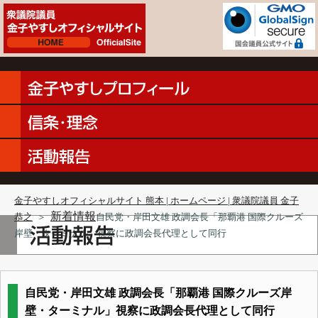
金子やすしオフィシャルサイト 熊本 | ホームページ | 衆議院議員 金子
新着情報
恭之
＞
自民党・岸田文雄 政調会長「那覇港 国際クルーズ
岸壁・ターミナル」視察に政調会長代理として同行
自民党・岸田文雄 政調会長「那覇港 国際クルーズ岸
壁・ターミナル」視察に政調会長代理として同行