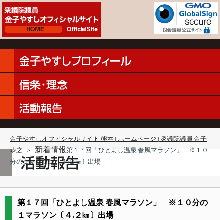
金子やすしオフィシャルサイト 熊本 | ホームページ | 衆議院議員 金子
新着情報
恭之
＞
第１７回「ひとよし温泉 春風マラソン」 ※１０
分の１マラソン〔４.２㎞〕出場
第１７回「ひとよし温泉 春風マラソン」 ※１０分の
１マラソン〔４.２㎞〕出場