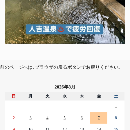
前のページへは､ブラウザの戻るボタンでお戻りください｡
2026年8月
日
月
火
水
木
金
土
1
2
3
4
5
6
7
8
9
10
11
12
13
14
15