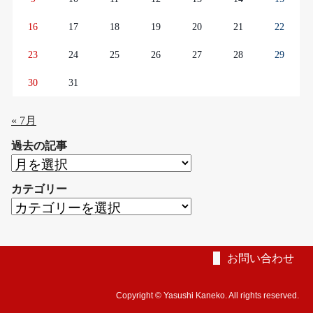
16
17
18
19
20
21
22
23
24
25
26
27
28
29
30
31
« 7月
過去の記事
過
去
カテゴリー
の
カ
記
テ
事
ゴ
リ
お問い合わせ
ー
Copyright © Yasushi Kaneko. All rights reserved.