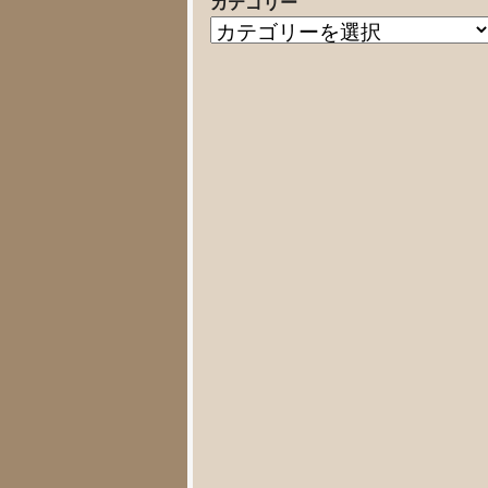
カテゴリー
の
カ
記
テ
事
ゴ
リ
ー