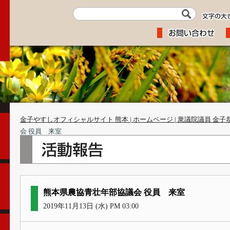
金子やすしオフィシャルサイト 熊本 | ホームページ | 衆議院議員 金子
会 役員 来室
熊本県農協青壮年部協議会 役員 来室
2019年11月13日 (水) PM 03:00