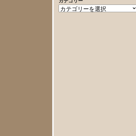
カテゴリー
の
カ
記
テ
事
ゴ
リ
ー