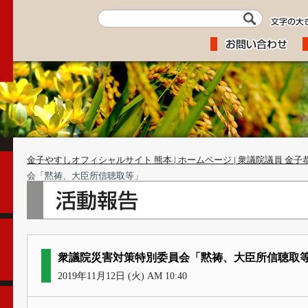
金子やすしオフィシャルサイト 熊本 | ホームページ | 衆議院議員 金子
会「黙祷、大臣所信聴取等」
衆議院災害対策特別委員会「黙祷、大臣所信聴取
2019年11月12日 (火) AM 10:40