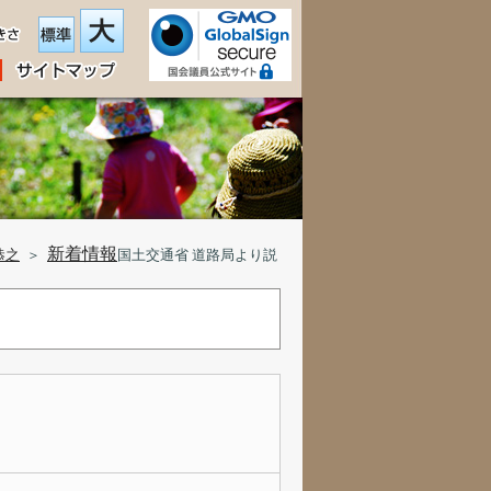
新着情報
恭之
＞
国土交通省 道路局より説