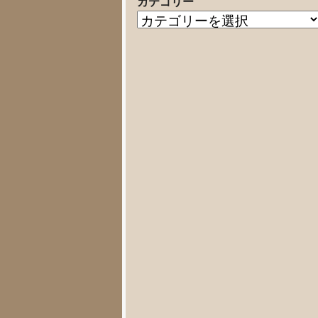
カテゴリー
の
カ
記
テ
事
ゴ
リ
ー