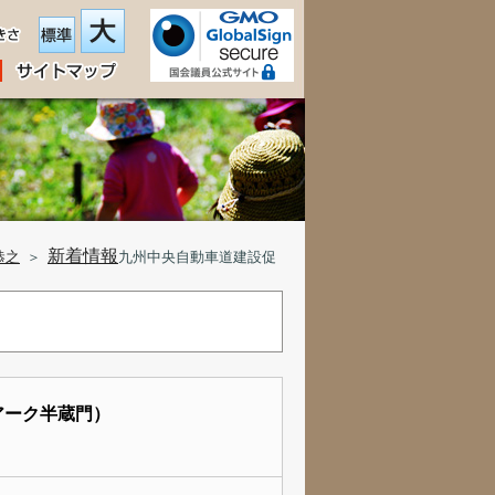
新着情報
恭之
＞
九州中央自動車道建設促
アーク半蔵門）