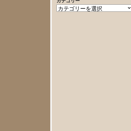
カテゴリー
の
カ
記
テ
事
ゴ
リ
ー