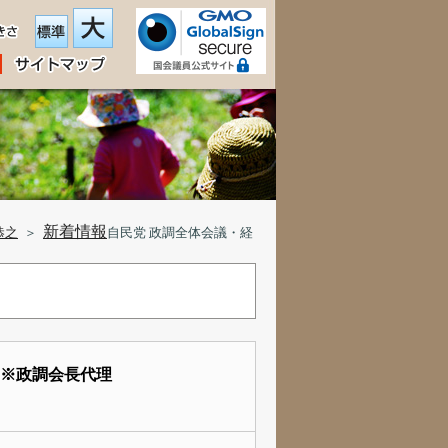
新着情報
恭之
＞
自民党 政調全体会議・経
 ※政調会長代理