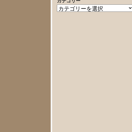
カテゴリー
の
カ
記
テ
事
ゴ
リ
ー