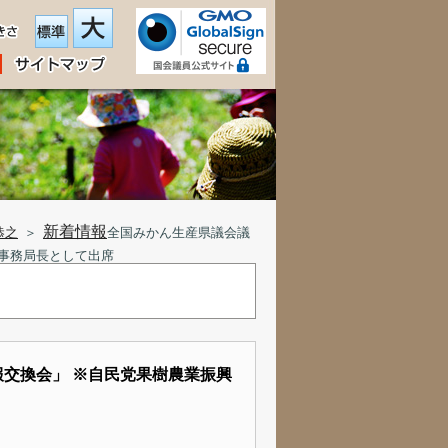
新着情報
恭之
＞
全国みかん生産県議会議
事務局長として出席
交換会」 ※自民党果樹農業振興