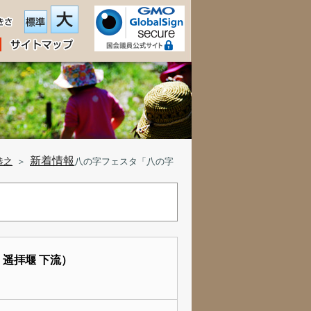
新着情報
恭之
＞
八の字フェスタ「八の字
遥拝堰 下流）