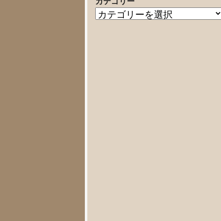
カテゴリー
の
カ
記
テ
事
ゴ
リ
ー