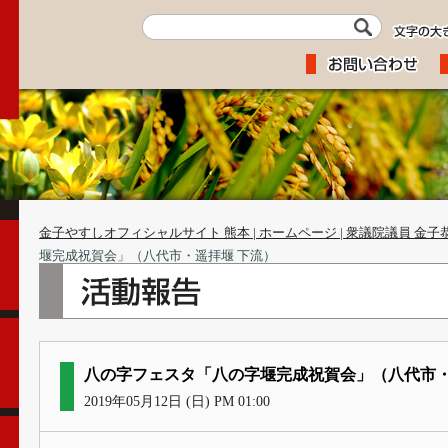
金子やすしオフィシャルサイト 熊本 | ホームページ | 衆議院議員 金子
堰完成祝賀会」（八代市・遥拝堰 下流）
八の字フェスタ「八の字堰完成祝賀会」（八代市・
2019年05月12日 (日) PM 01:00