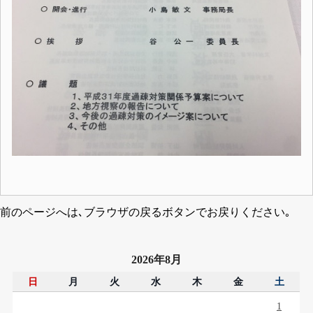
前のページへは､ブラウザの戻るボタンでお戻りください｡
2026年8月
日
月
火
水
木
金
土
1