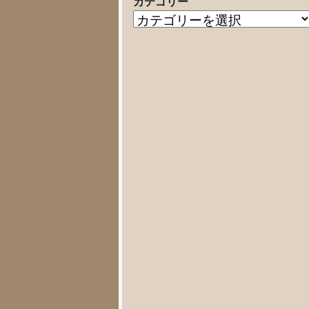
カテゴリー
の
カ
記
テ
事
ゴ
リ
ー