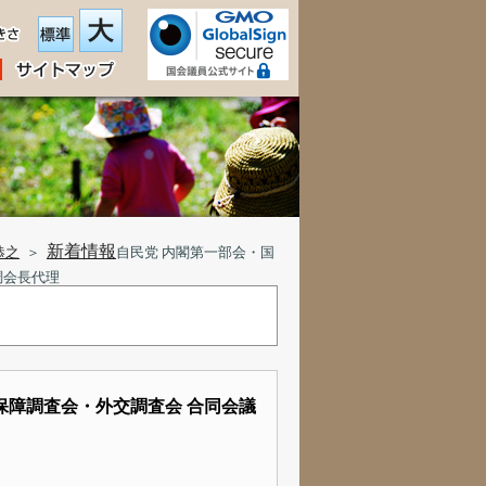
新着情報
恭之
＞
自民党 内閣第一部会・国
調会長代理
保障調査会・外交調査会 合同会議