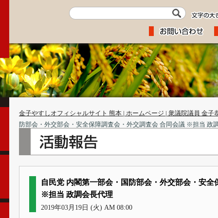
金子やすしオフィシャルサイト 熊本 | ホームページ | 衆議院議員 金子
防部会・外交部会・安全保障調査会・外交調査会 合同会議 ※担当 政
自民党 内閣第一部会・国防部会・外交部会・安全
※担当 政調会長代理
2019年03月19日 (火) AM 08:00