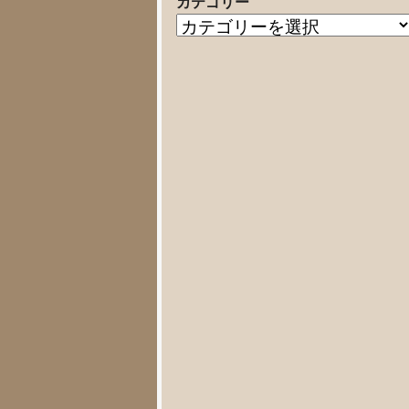
カテゴリー
の
カ
記
テ
事
ゴ
リ
ー