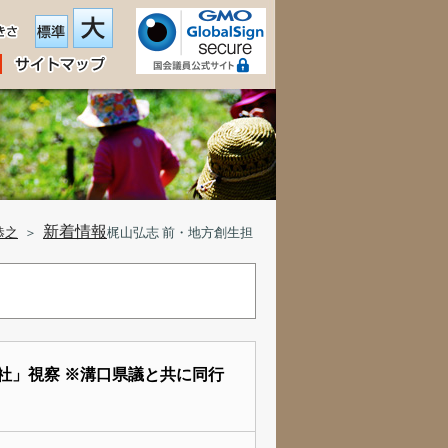
新着情報
恭之
＞
梶山弘志 前・地方創生担
社」視察 ※溝口県議と共に同行