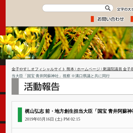
金子やすしオフィシャルサイト 熊本 | ホームページ | 衆議院議員 金子
当大臣「国宝 青井阿蘇神社」視察 ※溝口県議と共に同行
梶山弘志 前・地方創生担当大臣「国宝 青井阿蘇神
2019年03月16日 (土) PM 02:15