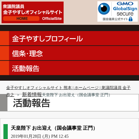
金子やすしオフィシャルサイト 熊本 | ホームページ | 衆議院議員 金子
新着情報
恭之
＞
天皇陛下 お出迎え（国会議事堂 正門）
天皇陛下 お出迎え（国会議事堂 正門）
2019年01月28日 (月) PM 12:45