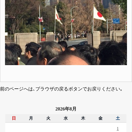
前のページへは､ブラウザの戻るボタンでお戻りください｡
2026年8月
日
月
火
水
木
金
土
1