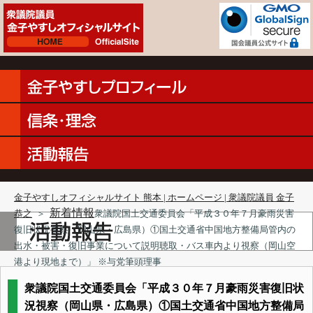
金子やすしオフィシャルサイト 熊本 | ホームページ | 衆議院議員 金子
新着情報
恭之
＞
衆議院国土交通委員会「平成３０年７月豪雨災害
復旧状況視察（岡山県・広島県）①国土交通省中国地方整備局管内の
出水・被害・復旧事業について説明聴取・バス車内より視察（岡山空
港より現地まで）」 ※与党筆頭理事
衆議院国土交通委員会「平成３０年７月豪雨災害復旧状
況視察（岡山県・広島県）①国土交通省中国地方整備局