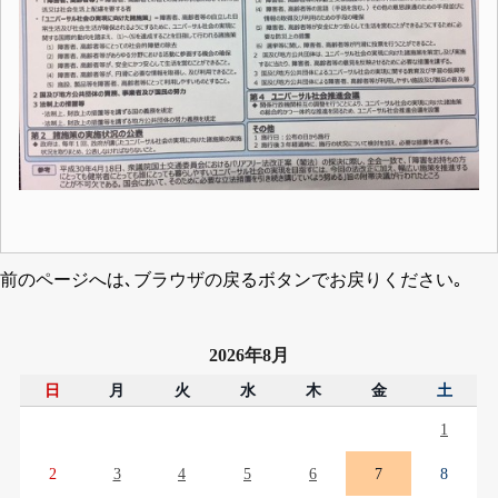
前のページへは､ブラウザの戻るボタンでお戻りください｡
2026年8月
日
月
火
水
木
金
土
1
2
3
4
5
6
7
8