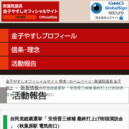
金子やすしオフィシャルサイト 熊本 | ホームページ | 衆議院議員 金子
新着情報
恭之
＞
自民党総裁選挙「 安倍晋三候補 最終打上げ街頭演
説会 」（秋葉原駅 電気街口）
自民党総裁選挙「 安倍晋三候補 最終打上げ街頭演説会
」（秋葉原駅 電気街口）