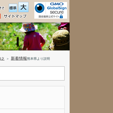
新着情報
恭之
＞
熊本県より説明