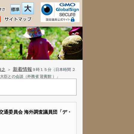
新着情報
恭之
＞
９時１５分（日本時間 ２
大臣との会談（外務省 迎賓館 ）」
交通委員会 海外調査議員団「デ・