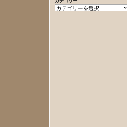
カテゴリー
の
カ
記
テ
事
ゴ
リ
ー