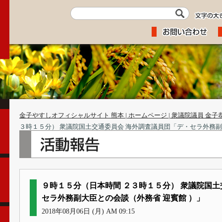
金子やすしオフィシャルサイト 熊本 | ホームページ | 衆議院議員 金子
３時１５分） 衆議院国土交通委員会 海外調査議員団「デ・セラ外務副
９時１５分（日本時間 ２３時１５分） 衆議院国土
セラ外務副大臣との会談（外務省 迎賓館 ）」
2018年08月06日 (月) AM 09:15