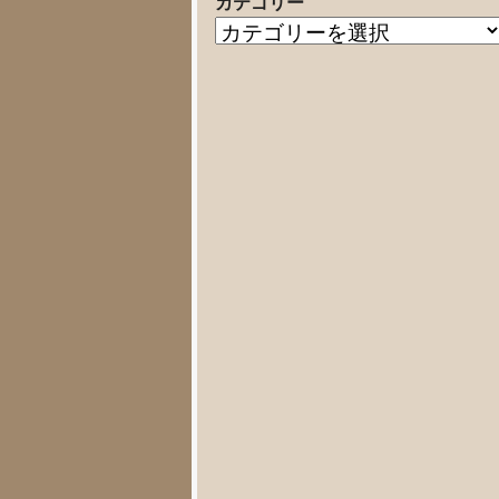
カテゴリー
の
カ
記
テ
事
ゴ
リ
ー