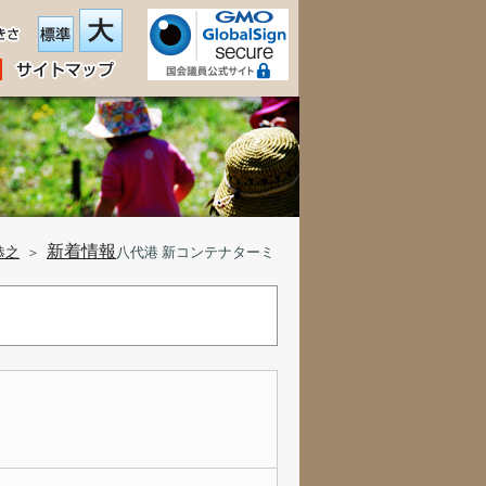
新着情報
恭之
＞
八代港 新コンテナターミ