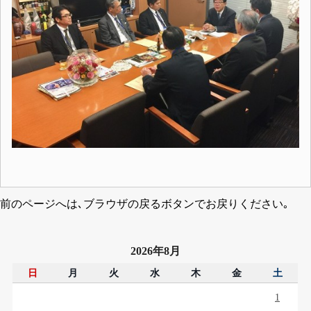
前のページへは､ブラウザの戻るボタンでお戻りください｡
2026年8月
日
月
火
水
木
金
土
1