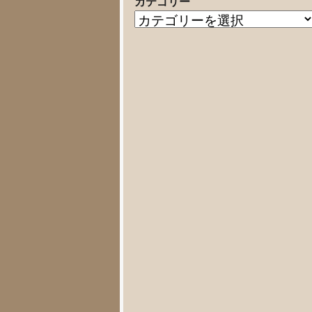
カテゴリー
の
カ
記
テ
事
ゴ
リ
ー