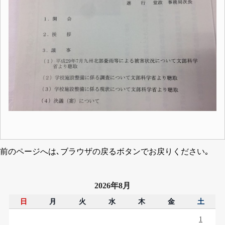
前のページへは､ブラウザの戻るボタンでお戻りください｡
2026年8月
日
月
火
水
木
金
土
1