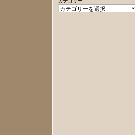
カテゴリー
の
カ
記
テ
事
ゴ
リ
ー