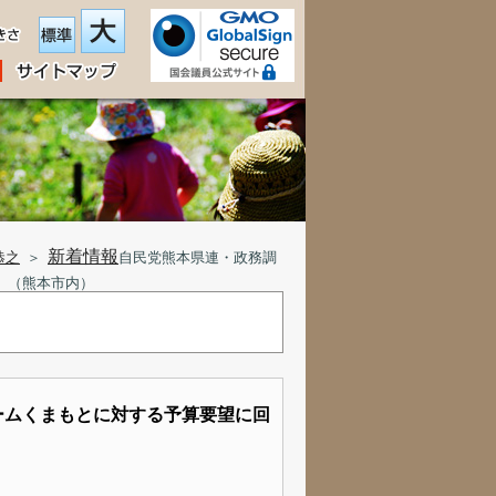
新着情報
恭之
＞
自民党熊本県連・政務調
」（熊本市内）
ームくまもとに対する予算要望に回