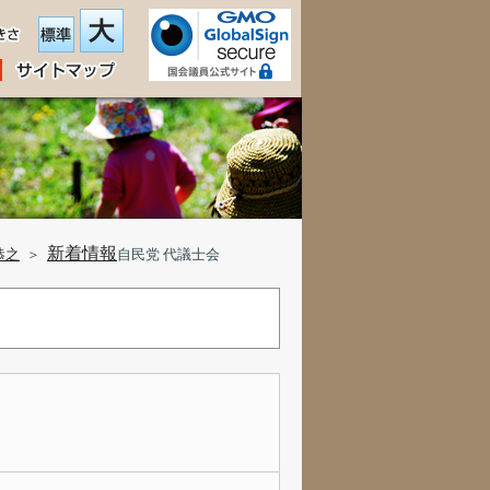
新着情報
恭之
＞
自民党 代議士会