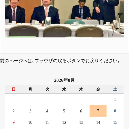
前のページへは､ブラウザの戻るボタンでお戻りください｡
2026年8月
日
月
火
水
木
金
土
1
2
3
4
5
6
7
8
9
10
11
12
13
14
15