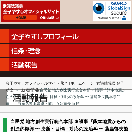
金子やすしオフィシャルサイト 熊本 | ホームページ | 衆議院議員 金子
新着情報
恭之
＞
自民党 地方創生実行統合本部 ※議事『熊本地震か
らの創造的復興 〜 決断・目標・対応の政治学 〜 蒲島郁夫熊本県知
事』、自民党熊本県連・前川收幹事長 同席
自民党 地方創生実行統合本部 ※議事『熊本地震からの
創造的復興 〜 決断・目標・対応の政治学 〜 蒲島郁夫熊