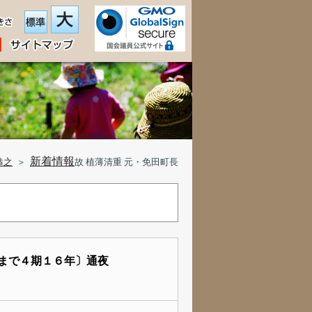
新着情報
恭之
＞
故 植薄清重 元・免田町長
るまで４期１６年〕通夜