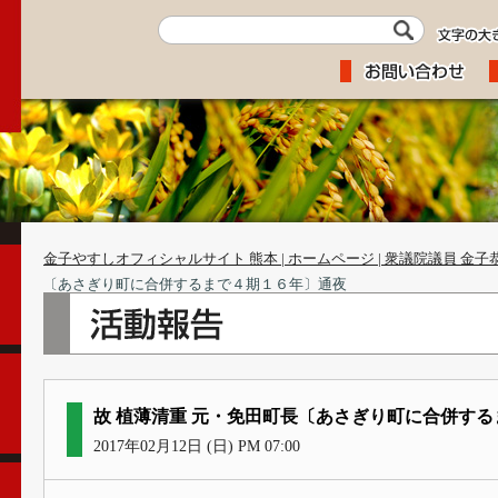
金子やすしオフィシャルサイト 熊本 | ホームページ | 衆議院議員 金子
〔あさぎり町に合併するまで４期１６年〕通夜
故 植薄清重 元・免田町長〔あさぎり町に合併す
2017年02月12日 (日) PM 07:00