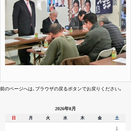
前のページへは､ブラウザの戻るボタンでお戻りください｡
2026年8月
日
月
火
水
木
金
土
1