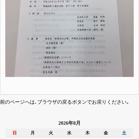
前のページへは､ブラウザの戻るボタンでお戻りください｡
2026年8月
日
月
火
水
木
金
土