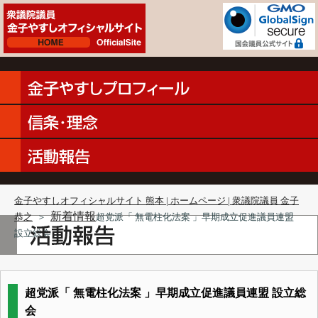
金子やすしオフィシャルサイト 熊本 | ホームページ | 衆議院議員 金子
新着情報
恭之
＞
超党派「 無電柱化法案 」早期成立促進議員連盟
設立総会
超党派「 無電柱化法案 」早期成立促進議員連盟 設立総
会